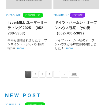
2025/06/09
2025/05/27
社長の独り言
社内情報
hyperMILL ユーザーミー
ドイツ・ハームレ・オープ
ティング 2025 (052-
ンハウス視察～その後
700-5303）
（052-700-5303）
今年も開催されましたオープ
ドイツ・ハームレ社のオープ
ンマインド・ジャパン様の
ンハウスからK君無事帰国しま
hyper
した！
…more
…more
1
2
3
4
...
＞
最後
NEW POST
2025/12/15
社長の独り言