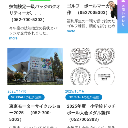
ゴルフ ボールマーカ製
技能検定一級バッジのクオ
作 （0527005303）
リティーが、、、
（052-700-5303）
福利厚生の一環で皆で始めた
ゴルフ練習、腕前を試すため
…
今年度の技能検定の賞状とバ
more
ッジが交付されました。
…
more
2025/11/10
2025/10/16
NC CRAFTの社外活動
NC CRAFTの社外活動
東京モーターサイクルショ
2025年度 小学校ドッチ
ー2025 （052-700-
ボール大会メダル製作
5303）
（0527005303）
先週末、ジャパンモビリティ
今年度も小学校のメダル製作