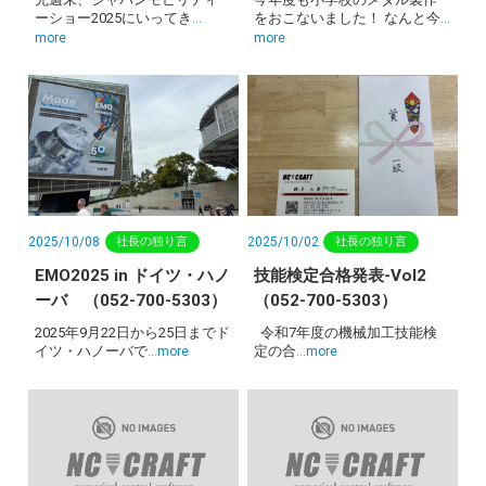
ーショー2025にいってき
をおこないました！ なんと今
…
…
more
more
2025/10/08
2025/10/02
社長の独り言
社長の独り言
EMO2025 in ドイツ・ハノ
技能検定合格発表-Vol2
ーバ （052-700-5303）
（052-700-5303）
2025年9月22日から25日までド
令和7年度の機械加工技能検
イツ・ハノーバで
定の合
…more
…more