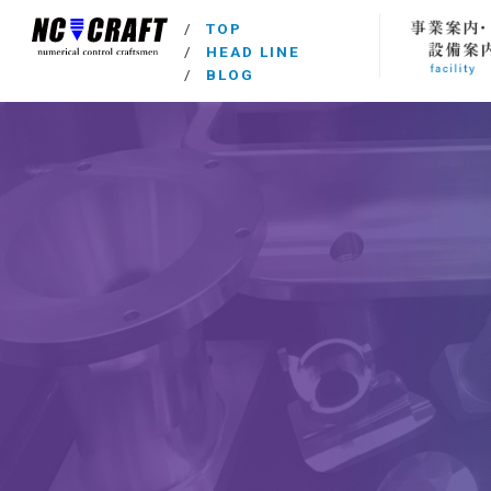
/
TOP
/
HEAD LINE
/
BLOG