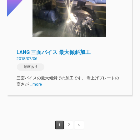
LANG 三面バイス 最大傾斜加工
2018/07/06
動画あり
三面バイスの最大傾斜での加工です。 嵩上げプレートの
高さが
…more
1
2
＞