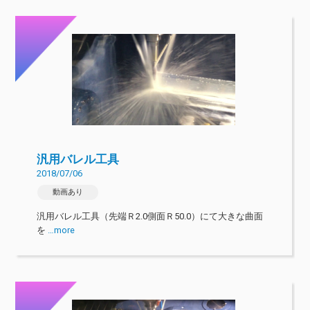
汎用バレル工具
2018/07/06
動画あり
汎用バレル工具（先端Ｒ2.0側面Ｒ50.0）にて大きな曲面
を
…more