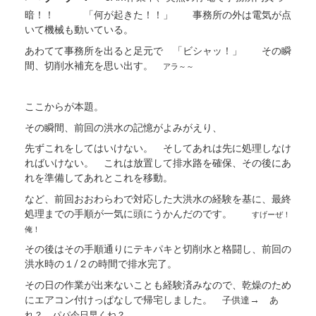
暗！！ 「何が起きた！！」 事務所の外は電気が点
いて機械も動いている。
あわてて事務所を出ると足元で 「ビシャッ！」 その瞬
間、切削水補充を思い出す。
アラ～～
ここからが本題。
その瞬間、前回の洪水の記憶がよみがえり、
先ずこれをしてはいけない。 そしてあれは先に処理しなけ
ればいけない。 これは放置して排水路を確保、その後にあ
れを準備してあれとこれを移動。
など、前回おおわらわで対応した大洪水の経験を基に、最終
処理までの手順が一気に頭にうかんだのです。
すげーぜ！
俺！
その後はその手順通りにテキパキと切削水と格闘し、前回の
洪水時の１/２の時間で排水完了。
その日の作業が出来ないことも経験済みなので、乾燥のため
にエアコン付けっぱなしで帰宅しました。
→
子供達
あ
れ？ パパ今日早くね？