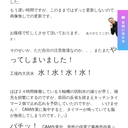
した。
もう遅い時間ですが、このままではずっと更新しないので、
画像無しでの更新です。
お蔭様で忙しくさせて頂いております。
ありがとうございま
す！
や
そのせいか、ただ自分の注意散漫なのか、、、またまた
ってしまいました！
水！水！水！水！
工場内大洪水
ほぼ２４時間稼働している５軸機の切削水の減りが早く、補
充を頻繁にするのですが、前回の反省を踏まえキッチンタイ
マー２個で止め忘れを予防していたのですが、 いけませ
ん！ CAM作業に集中すると、タイマーが鳴っていても脳
が無視してしまうのです。(-_-;)
バチッ！
CAM作業中、突然の停電で事務所内真っ