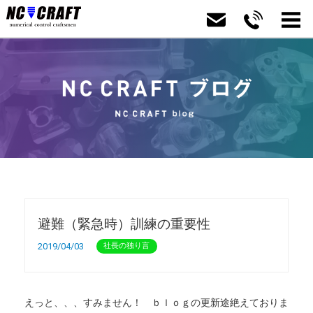
避難（緊急時）訓練の重要性
2019/04/03
社長の独り言
えっと、、、すみません！ ｂｌｏｇの更新途絶えておりま