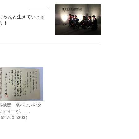
ちゃんと生きています
よ！
能検定一級バッジのク
リティーが、、、
52-700-5303）