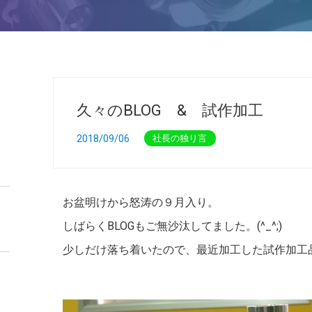
久々のBLOG & 試作加工
2018/09/06
社長の独り言
お盆明けから怒涛の９月入り。
しばらくBLOGもご無沙汰してました。(^_^;)
少しだけ落ち着いたので、最近加工した試作加工
-