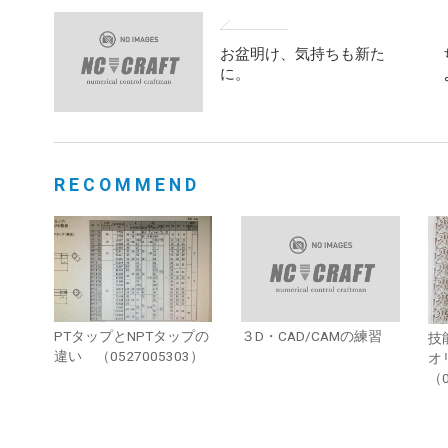
お盆明け、気持ちも新た
に。
RECOMMEND
PTタップとNPTタップの
３D・CAD/CAMの練習
技
違い （0527005303）
オ
（0